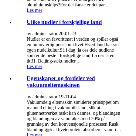
aluminiumsklips?For det første er det par...
Les mer
Ulike nudler i forskjellige land
av administrator 20-01-23
Nudler er en favorittmat i verden og spiller også
en uunnværlig posisjon i livet.Hvert land har sin
egen nudelkultur.Så i dag, la oss dele nudlene
som er de beste i forskjellige land.La oss ta en
titt!1. Beijing-stekt nudler...
Les mer
Egenskaper og fordeler ved
vakuumeltemaskinen
av administrator 19-11-04
Vakuumdeig eltemaskin simulerer prinsippet om
manuell elting i vakuumtilstand, slik at
glutennettverket raskt kan dannes, og blandingen
og blandingen av vann økes med 20% på
grunnlag av den konvensjonelle prosessen.Rask
blanding gjør at hveteprotein absorberer vann i ...
Les mer