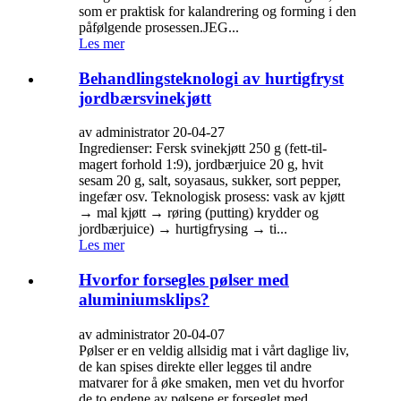
som er praktisk for kalandrering og forming i den
påfølgende prosessen.JEG...
Les mer
Behandlingsteknologi av hurtigfryst
jordbærsvinekjøtt
av administrator 20-04-27
Ingredienser: Fersk svinekjøtt 250 g (fett-til-
magert forhold 1:9), jordbærjuice 20 g, hvit
sesam 20 g, salt, soyasaus, sukker, sort pepper,
ingefær osv. Teknologisk prosess: vask av kjøtt
→ mal kjøtt → røring (putting) krydder og
jordbærjuice) → hurtigfrysing → ti...
Les mer
Hvorfor forsegles pølser med
aluminiumsklips?
av administrator 20-04-07
Pølser er en veldig allsidig mat i vårt daglige liv,
de kan spises direkte eller legges til andre
matvarer for å øke smaken, men vet du hvorfor
de to endene av pølsene er forseglet med