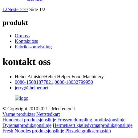
1
2
Neste >
>>
Side 1/2
produkt
Om oss
Kontakt oss
Fabrikk-omvisning
kontakt oss
Hebei Ainister/Hebei Helper Food Machinery
0086-15081877821,0086-18032799950
jerry@ihelper.net
© Copyright 20102021 : Med enerett.
Varme produkter
Nettstedkart
Hundemat produksjonslinje
Frossen dumpling produksjonslinje
Dyrematproduksjonslinje
Hermetisert kjæledyrmatproduksjonslinje
Fresh Noodles produksjonslinje
Pizzadeigmiksermaskin