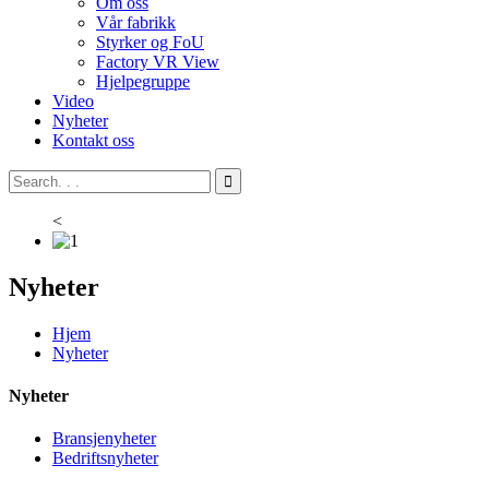
Om oss
Vår fabrikk
Styrker og FoU
Factory VR View
Hjelpegruppe
Video
Nyheter
Kontakt oss
<
Nyheter
Hjem
Nyheter
Nyheter
Bransjenyheter
Bedriftsnyheter