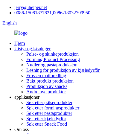
jerry@ihelper.net
0086-15081877821,0086-18032799950
English
Hjem
Utstyr og løsninger
Pølse- og skinkeproduksjon
Forming Product Processing
Nudler og pastaproduksjon
Løsning for produksjon av kjæledyrfôr
Frossen matforedling
Bakt produkt produksjon
Produksjon av snacks
Andre nye produkter
applikasjoner
Søk etter pølseprodukter
Søk etter formingsprodukter
Søk etter pastaprodukter
Søk etter kjæledyrfôr
Søk etter Snack Food
Om oss