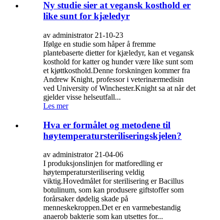
Ny studie sier at vegansk kosthold er
like sunt for kjæledyr
av administrator 21-10-23
Ifølge en studie som håper å fremme
plantebaserte dietter for kjæledyr, kan et vegansk
kosthold for katter og hunder være like sunt som
et kjøttkosthold.Denne forskningen kommer fra
Andrew Knight, professor i veterinærmedisin
ved University of Winchester.Knight sa at når det
gjelder visse helseutfall...
Les mer
Hva er formålet og metodene til
høytemperatursteriliseringskjelen?
av administrator 21-04-06
I produksjonslinjen for matforedling er
høytemperatursterilisering veldig
viktig.Hovedmålet for sterilisering er Bacillus
botulinum, som kan produsere giftstoffer som
forårsaker dødelig skade på
menneskekroppen.Det er en varmebestandig
anaerob bakterie som kan utsettes for...