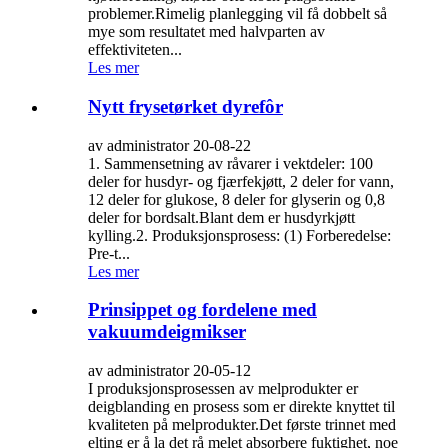
problemer.Rimelig planlegging vil få dobbelt så
mye som resultatet med halvparten av
effektiviteten...
Les mer
Nytt frysetørket dyrefôr
av administrator 20-08-22
1. Sammensetning av råvarer i vektdeler: 100
deler for husdyr- og fjærfekjøtt, 2 deler for vann,
12 deler for glukose, 8 deler for glyserin og 0,8
deler for bordsalt.Blant dem er husdyrkjøtt
kylling.2. Produksjonsprosess: (1) Forberedelse:
Pre-t...
Les mer
Prinsippet og fordelene med
vakuumdeigmikser
av administrator 20-05-12
I produksjonsprosessen av melprodukter er
deigblanding en prosess som er direkte knyttet til
kvaliteten på melprodukter.Det første trinnet med
elting er å la det rå melet absorbere fuktighet, noe