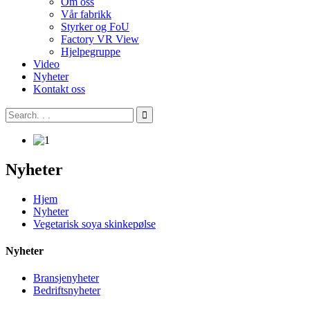
Om oss
Vår fabrikk
Styrker og FoU
Factory VR View
Hjelpegruppe
Video
Nyheter
Kontakt oss
Nyheter
Hjem
Nyheter
Vegetarisk soya skinkepølse
Nyheter
Bransjenyheter
Bedriftsnyheter