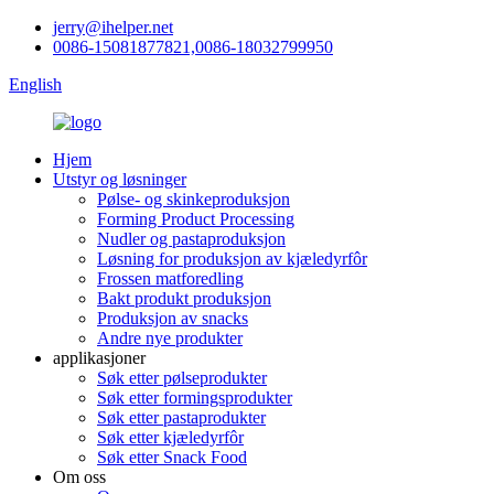
jerry@ihelper.net
0086-15081877821,0086-18032799950
English
Hjem
Utstyr og løsninger
Pølse- og skinkeproduksjon
Forming Product Processing
Nudler og pastaproduksjon
Løsning for produksjon av kjæledyrfôr
Frossen matforedling
Bakt produkt produksjon
Produksjon av snacks
Andre nye produkter
applikasjoner
Søk etter pølseprodukter
Søk etter formingsprodukter
Søk etter pastaprodukter
Søk etter kjæledyrfôr
Søk etter Snack Food
Om oss