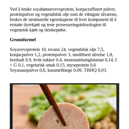
Ved å bruke soyabønnevevsprotein, konjacraffinert pulver,
proteinpulver og vegetabilsk olje som de viktigste råvarene,
brukes de strukturelle egenskapene til hver komponent til å
erstatte dyrekjøtt og teste prosesseringsteknologien til
vegetarisk kjøtt og skinkepølse.
Grunnformel
Soyavevsprotein 10, isvann 24, vegetabilsk olje 7,5,
konjacpulver 1,2, proteinpulver 3, modifisert stivelse 1,8,
bordsalt 0,9, hvitt sukker 0,4, mononatriumglutamat 0,14, I
+ G 0,1, vegetarisk smak 0,15, myseprotein 0,6
Soyasauspulver 0,6, karamellfarge 0,09, TBHQ 0,03.