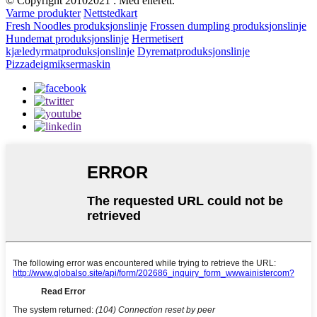
© Copyright 20102021 : Med enerett.
Varme produkter
Nettstedkart
Fresh Noodles produksjonslinje
Frossen dumpling produksjonslinje
Hundemat produksjonslinje
Hermetisert
kjæledyrmatproduksjonslinje
Dyrematproduksjonslinje
Pizzadeigmiksermaskin