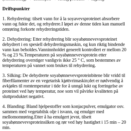
Driftspunkter
1. Rehydrering: tilsett vann for å la soyavevsproteinet absorbere
vann og fukte det, og rehydrere.I løpet av denne tiden kan manuell
omrøring forkorte rehydreringstiden.
2. Dehydrering: Etter rehydrering blir soyabønnevevsproteinet
dehydrert i en spesiell dehydreringsmaskin, og kun riktig bindende
vann kan beholdes.Vanninnholdet generelt kontrollert er mellom 20
% og 23 %.Temperaturen på soyabønnevevsprotein etter
dehydrering overstiger vanligvis ikke 25 ° C, som bestemmes av
temperaturen på vannet som brukes til rehydrering.
3. Silking: De dehydrerte soyabønnevevsproteinbitene blir vridd til
fiberfilamenter av en vegetarisk kjøttvrimaskin;det er nødvendig å
avkjøles til romtemperatur i tide for å unngå lukt og forringelse av
proteinet ved høy temperatur, noe som vil påvirke kvaliteten på
sluttproduktet negativt.
4. Blanding: Bland hjelpestoffer som konjacpulver, emulgator osv.
sammen med vegetabilsk olje i isvann, og emulger med
mellomomrøring.Etter å ha emulgert jevnt, tilsett
soyabønnevevsproteinsilken og rør ved høy hastighet i 15 min – 20
min.