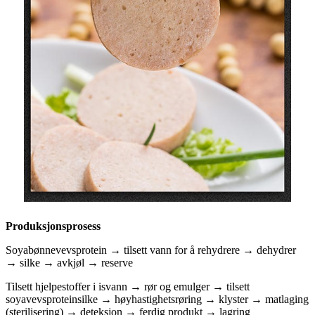
Produksjonsprosess
Soyabønnevevsprotein → tilsett vann for å rehydrere → dehydrer
→ silke → avkjøl → reserve
Tilsett hjelpestoffer i isvann → rør og emulger → tilsett
soyavevsproteinsilke → høyhastighetsrøring → klyster → matlaging
(sterilisering) → deteksjon → ferdig produkt → lagring