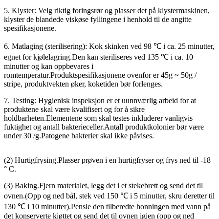
5. Klyster: Velg riktig foringsrør og plasser det på klystermaskinen,
klyster de blandede viskøse fyllingene i henhold til de angitte
spesifikasjonene.
6. Matlaging (sterilisering): Kok skinken ved 98 ℃ i ca. 25 minutter,
egnet for kjølelagring.Den kan steriliseres ved 135 ℃ i ca. 10
minutter og kan oppbevares i
romtemperatur.Produktspesifikasjonene ovenfor er 45g ~ 50g /
stripe, produktvekten øker, koketiden bør forlenges.
7. Testing: Hygienisk inspeksjon er et uunnværlig arbeid for at
produktene skal være kvalifisert og for å sikre
holdbarheten.Elementene som skal testes inkluderer vanligvis
fuktighet og antall bakterieceller.Antall produktkolonier bør være
under 30 /g.Patogene bakterier skal ikke påvises.
(2) Hurtigfrysing.Plasser prøven i en hurtigfryser og frys ned til -18
° C.
(3) Baking.Fjern materialet, legg det i et stekebrett og send det til
ovnen.(Opp og ned bål, stek ved 150 ℃ i 5 minutter, skru deretter til
130 ℃ i 10 minutter).Pensle den tilberedte honningen med vann på
det konserverte kjøttet og send det til ovnen igjen (opp og ned