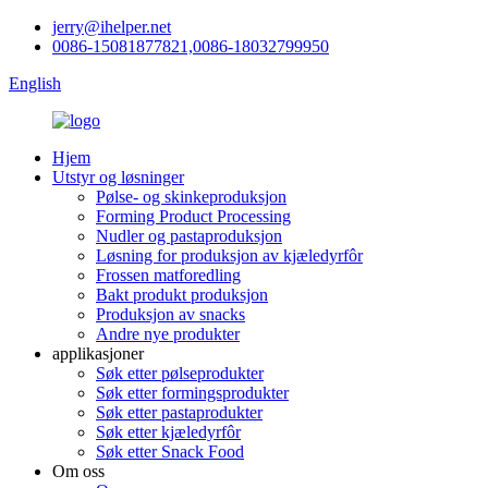
jerry@ihelper.net
0086-15081877821,0086-18032799950
English
Hjem
Utstyr og løsninger
Pølse- og skinkeproduksjon
Forming Product Processing
Nudler og pastaproduksjon
Løsning for produksjon av kjæledyrfôr
Frossen matforedling
Bakt produkt produksjon
Produksjon av snacks
Andre nye produkter
applikasjoner
Søk etter pølseprodukter
Søk etter formingsprodukter
Søk etter pastaprodukter
Søk etter kjæledyrfôr
Søk etter Snack Food
Om oss