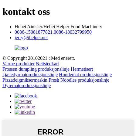
kontakt oss
Hebei Ainister/Hebei Helper Food Machinery
0086-15081877821,0086-18032799950
jerry@ihelper.net
© Copyright 20102021 : Med enerett.
Varme produkter
Nettstedkart
Frossen dumpling produksjonslinje
Hermetisert
kjæledyrmatproduksjonslinje
Hundemat produksjonslinje
Pizzadeigmiksermaskin
Fresh Noodles produksjonslinje
Dyrematproduksjonslinje