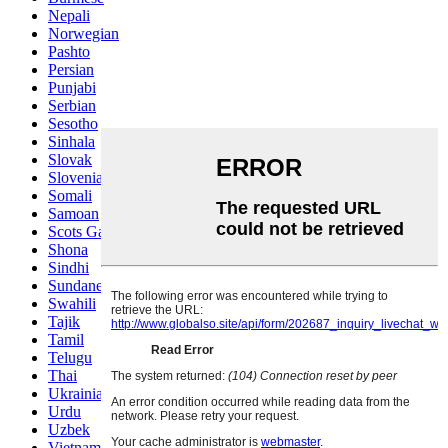
Nepali
Norwegian
Pashto
Persian
Punjabi
Serbian
Sesotho
Sinhala
Slovak
Slovenian
Somali
Samoan
Scots Gaelic
Shona
Sindhi
Sundanese
Swahili
Tajik
Tamil
Telugu
Thai
Ukrainian
Urdu
Uzbek
Vietnamese