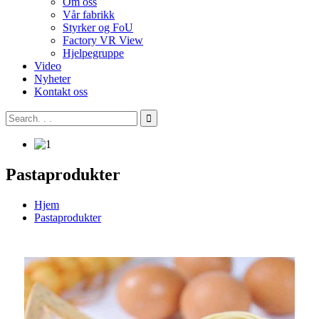
Om oss
Vår fabrikk
Styrker og FoU
Factory VR View
Hjelpegruppe
Video
Nyheter
Kontakt oss
Pastaprodukter
Hjem
Pastaprodukter