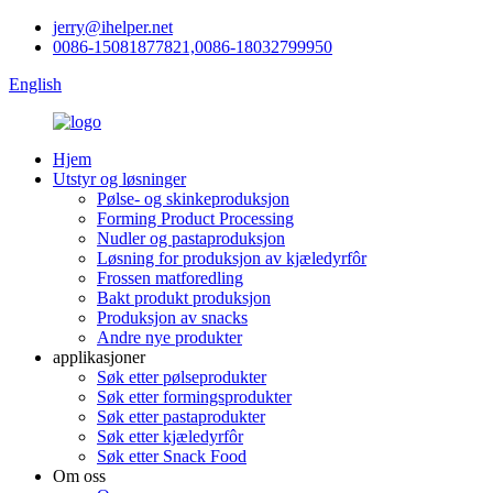
jerry@ihelper.net
0086-15081877821,0086-18032799950
English
Hjem
Utstyr og løsninger
Pølse- og skinkeproduksjon
Forming Product Processing
Nudler og pastaproduksjon
Løsning for produksjon av kjæledyrfôr
Frossen matforedling
Bakt produkt produksjon
Produksjon av snacks
Andre nye produkter
applikasjoner
Søk etter pølseprodukter
Søk etter formingsprodukter
Søk etter pastaprodukter
Søk etter kjæledyrfôr
Søk etter Snack Food
Om oss