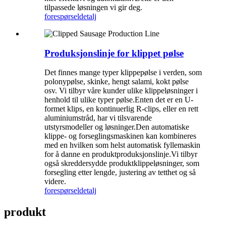
tilpassede løsningen vi gir deg.
forespørsel
detalj
Produksjonslinje for klippet pølse
Det finnes mange typer klippepølse i verden, som
polonypølse, skinke, hengt salami, kokt pølse
osv. Vi tilbyr våre kunder ulike klippeløsninger i
henhold til ulike typer pølse.Enten det er en U-
formet klips, en kontinuerlig R-clips, eller en rett
aluminiumstråd, har vi tilsvarende
utstyrsmodeller og løsninger.Den automatiske
klippe- og forseglingsmaskinen kan kombineres
med en hvilken som helst automatisk fyllemaskin
for å danne en produktproduksjonslinje.Vi tilbyr
også skreddersydde produktklippeløsninger, som
forsegling etter lengde, justering av tetthet og så
videre.
forespørsel
detalj
produkt