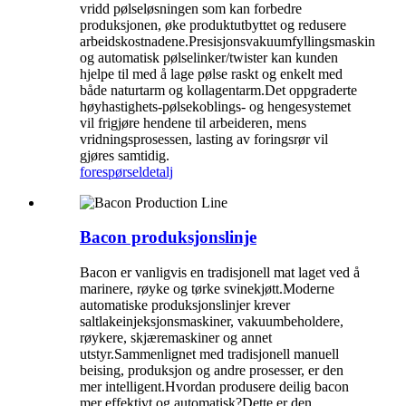
vridd pølseløsningen som kan forbedre
produksjonen, øke produktutbyttet og redusere
arbeidskostnadene.Presisjonsvakuumfyllingsmaskin
og automatisk pølselinker/twister kan kunden
hjelpe til med å lage pølse raskt og enkelt med
både naturtarm og kollagentarm.Det oppgraderte
høyhastighets-pølsekoblings- og hengesystemet
vil frigjøre hendene til arbeideren, mens
vridningsprosessen, lasting av foringsrør vil
gjøres samtidig.
forespørsel
detalj
Bacon produksjonslinje
Bacon er vanligvis en tradisjonell mat laget ved å
marinere, røyke og tørke svinekjøtt.Moderne
automatiske produksjonslinjer krever
saltlakeinjeksjonsmaskiner, vakuumbeholdere,
røykere, skjæremaskiner og annet
utstyr.Sammenlignet med tradisjonell manuell
beising, produksjon og andre prosesser, er den
mer intelligent.Hvordan produsere deilig bacon
mer effektivt og automatisk?Dette er den