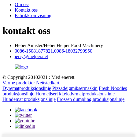
Om oss
Kontakt oss
Fabrikk-omvisning
kontakt oss
Hebei Ainister/Hebei Helper Food Machinery
0086-15081877821,0086-18032799950
jerry@ihelper.net
© Copyright 20102021 : Med enerett.
Varme produkter
Nettstedkart
Dyrematproduksjonslinje
Pizzadeigmiksermaskin
Fresh Noodles
produksjonslinje
Hermetisert kjæledyrmatproduksjonslinje
Hundemat produksjonslinje
Frossen dumpling produksjonslinje