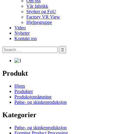
Om oss
Vår fabrikk
Styrker og FoU
Factory VR View
Hjelpegruppe
Video
Nyheter
Kontakt oss
Produkt
Hjem
Produkter
Produksjonsløsning
Pølse- og skinkeproduksjon
Kategorier
Pølse- og skinkeproduksjon
Forming Product Processing