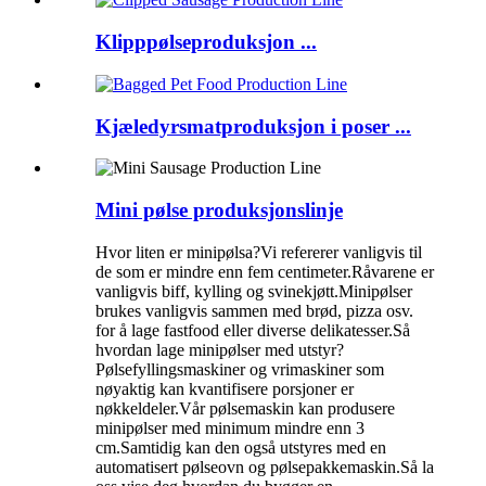
Klipppølseproduksjon ...
Kjæledyrsmatproduksjon i poser ...
Mini pølse produksjonslinje
Hvor liten er minipølsa?Vi refererer vanligvis til
de som er mindre enn fem centimeter.Råvarene er
vanligvis biff, kylling og svinekjøtt.Minipølser
brukes vanligvis sammen med brød, pizza osv.
for å lage fastfood eller diverse delikatesser.Så
hvordan lage minipølser med utstyr?
Pølsefyllingsmaskiner og vrimaskiner som
nøyaktig kan kvantifisere porsjoner er
nøkkeldeler.Vår pølsemaskin kan produsere
minipølser med minimum mindre enn 3
cm.Samtidig kan den også utstyres med en
automatisert pølseovn og pølsepakkemaskin.Så la