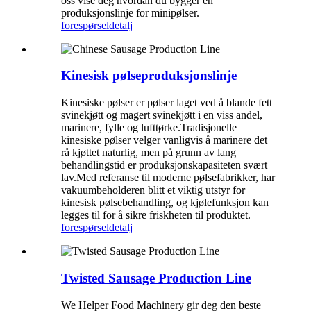
oss vise deg hvordan du bygger en
produksjonslinje for minipølser.
forespørsel
detalj
Kinesisk pølseproduksjonslinje
Kinesiske pølser er pølser laget ved å blande fett
svinekjøtt og magert svinekjøtt i en viss andel,
marinere, fylle og lufttørke.Tradisjonelle
kinesiske pølser velger vanligvis å marinere det
rå kjøttet naturlig, men på grunn av lang
behandlingstid er produksjonskapasiteten svært
lav.Med referanse til moderne pølsefabrikker, har
vakuumbeholderen blitt et viktig utstyr for
kinesisk pølsebehandling, og kjølefunksjon kan
legges til for å sikre friskheten til produktet.
forespørsel
detalj
Twisted Sausage Production Line
We Helper Food Machinery gir deg den beste